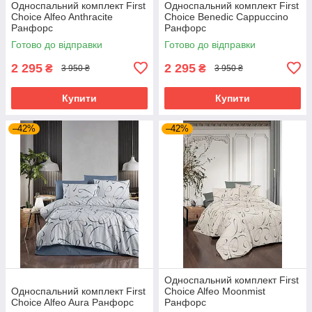
Односпальний комплект First
Односпальний комплект First
Choice Alfeo Anthracite
Choice Benedic Cappuccino
Ранфорс
Ранфорс
Готово до відправки
Готово до відправки
2 295
2 295
₴
₴
3 950 ₴
3 950 ₴
Купити
Купити
–42%
–42%
Односпальний комплект First
Односпальний комплект First
Choice Alfeo Moonmist
Choice Alfeo Aura Ранфорс
Ранфорс