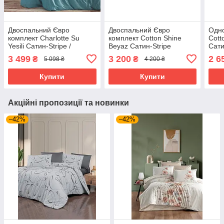
Двоспальний Євро
Двоспальний Євро
Одно
комплект Charlotte Su
комплект Cotton Shine
Cott
Yesili Сатин-Stripe /
Beyaz Сатин-Stripe
Сати
простирадло на резинці
3 499
3 200
2 6
₴
₴
5 098 ₴
4 200 ₴
180x200см
Купити
Купити
Акційні пропозиції та новинки
–42%
–42%