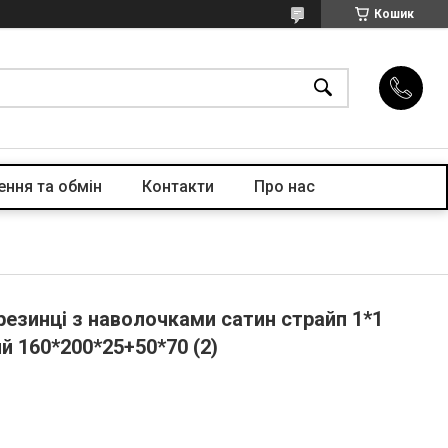
Кошик
ння та обмін
Контакти
Про нас
езинці з наволочками сатин страйп 1*1
ий 160*200*25+50*70 (2)