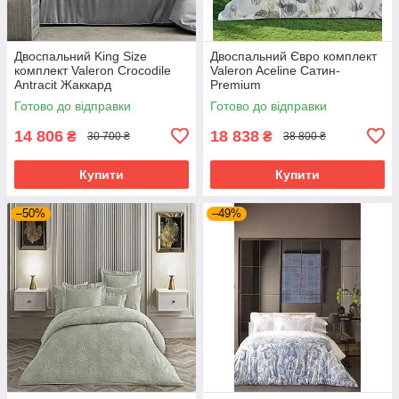
Двоспальний King Size
Двоспальний Євро комплект
комплект Valeron Crocodile
Valeron Aceline Сатин-
Antracit Жаккард
Premium
Готово до відправки
Готово до відправки
14 806
18 838
₴
₴
30 700 ₴
38 800 ₴
Купити
Купити
–50%
–49%