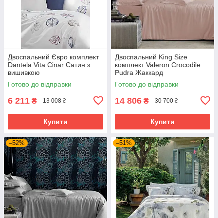
Двоспальний Євро комплект
Двоспальний King Size
Dantela Vita Cinar Сатин з
комплект Valeron Crocodile
вишивкою
Pudra Жаккард
Готово до відправки
Готово до відправки
6 211
14 806
₴
₴
13 008 ₴
30 700 ₴
Купити
Купити
–52%
–51%