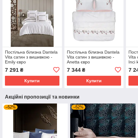
Постільна білизна Dantela
Постільна білизна Dantela
Пост
Vita сатин з вишивкою -
Vita сатин з вишивкою -
Vita
Emily євро
Anetta євро
Inci
7 291
7 344
7 2
₴
₴
Купити
Купити
Акційні пропозиції та новинки
–52%
–52%