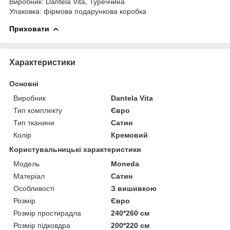
Виробник: Dantela Vita, Туреччина
Упаковка: фірмова подарункова коробка
Приховати
Характеристики
Основні
Виробник
Dantela Vita
Тип комплекту
Євро
Тип тканини
Сатин
Колір
Кремовий
Користувальницькі характеристики
Мoдель
Moneda
Матеріал
Сатин
Особливості
З вишивкою
Розмір
Євро
Розмір простирадла
240*260 см
Розмір підковдра
200*220 см