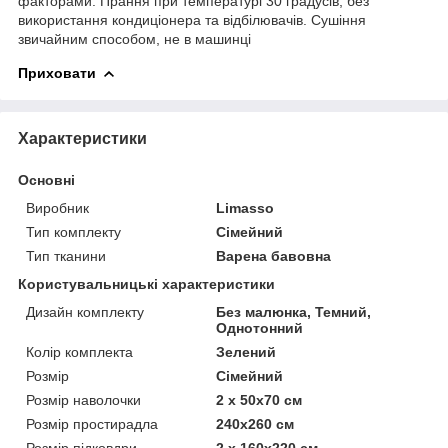
факторами. Прання при температурі 30 градусів, без
використання кондиціонера та відбілювачів. Сушіння
звичайним способом, не в машинці
Приховати
Характеристики
Основні
Виробник
Limasso
Тип комплекту
Сімейний
Тип тканини
Варена бавовна
Користувальницькі характеристики
Дизайн комплекту
Без малюнка, Темний,
Однотонний
Колір комплекта
Зелений
Розмір
Сімейний
Розмір наволочки
2 x 50х70 см
Розмір простирадла
240х260 см
Розмір підковдри
2 x 160х220 см