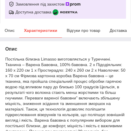
Замовлення під захистом
Доступна доставка
Опис
Характеристики
Відгуки про товар
Доставка
Опис
Постільна білизна Limasso виготовляється у Туреччині.
Тканина – Варена Бавовна, 100% бавовна. 2 х Підодіяльник:
160 х 220 см 1 х Простирадло: 240 х 260 см 2 х Наволочки: 50
х 70 см Фірмова картонна коробка Варена бавовна – це
тканина, яка пройшла спеціальний процес обробки гарячою
водою під впливом пару до близько 100 градусів Цельсія, в
результаті чого волокна стають менш жорсткими та більш
гнучкими. Переваги вареної бавовни" включають збільшену
міцність, зниження зсідання та зменшення зморшок на
матеріалі. Також, ця технологія дозволяє поліпшити
підкреслювання візерунків та кольорів, що поліпшує зовнішній
вигляд і якість. Варена бавовна є популярним вибором для
постільної білизни, де комфорт, міцність і якість є важливими