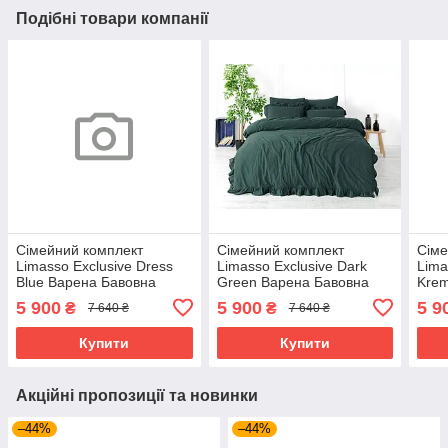
Подібні товари компанії
Сімейний комплект
Сімейний комплект
Сіме
Limasso Exclusive Dress
Limasso Exclusive Dark
Lima
Blue Варена Бавовна
Green Варена Бавовна
Krem
5 900
5 900
5 9
₴
₴
7 640 ₴
7 640 ₴
Купити
Купити
Акційні пропозиції та новинки
–44%
–44%