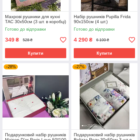
Махрові рушники для кухні
Набір рушників Pupilla Frida
TAC 30х50см (3 шт. в коробці)
90х150см (4 шт.)
Готово до відправки
Готово до відправки
349
4 290
₴
₴
528 ₴
6 100 ₴
Купити
Купити
–28%
–27%
Подарунковий набір рушників
Подарунковий набір рушників
Maison D’or Paris Love 50*100
Belizza Rozy 30х50см 3 шт в