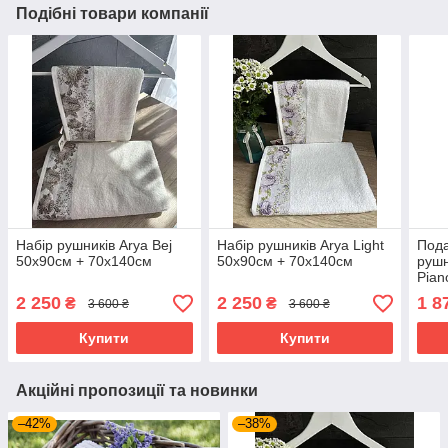
Подібні товари компанії
Набір рушників Arya Bej
Набір рушників Arya Light
Пода
50x90см + 70х140см
50x90см + 70х140см
рушн
Pian
50х9
2 250
2 250
1 8
₴
₴
3 600 ₴
3 600 ₴
Купити
Купити
Акційні пропозиції та новинки
–42%
–38%