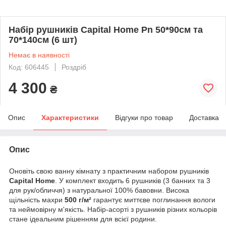
Набір рушників Capital Home Pn 50*90см та
70*140см (6 шт)
Немає в наявності
Код: 606445
Роздріб
4 300
₴
Опис
Характеристики
Відгуки про товар
Доставка
Опис
Оновіть свою ванну кімнату з практичним набором рушників
Capital Home
. У комплект входить 6 рушників (3 банних та 3
для рук/обличчя) з натуральної 100% бавовни. Висока
щільність махри
500 г/м²
гарантує миттєве поглинання вологи
та неймовірну м'якість. Набір-асорті з рушників різних кольорів
стане ідеальним рішенням для всієї родини.