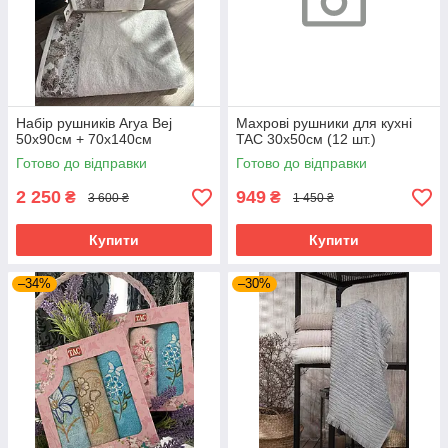
Набір рушників Arya Bej
Махрові рушники для кухні
50x90см + 70х140см
TAC 30х50см (12 шт.)
Готово до відправки
Готово до відправки
2 250
949
₴
₴
3 600 ₴
1 450 ₴
Купити
Купити
–34%
–30%