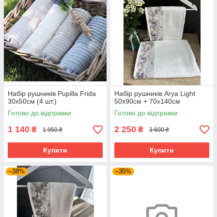
Набір рушників Pupilla Frida
Набір рушників Arya Light
30х50см (4 шт.)
50x90см + 70х140см
Готово до відправки
Готово до відправки
1 140
2 250
₴
₴
1 950 ₴
3 600 ₴
Купити
Купити
–38%
–35%