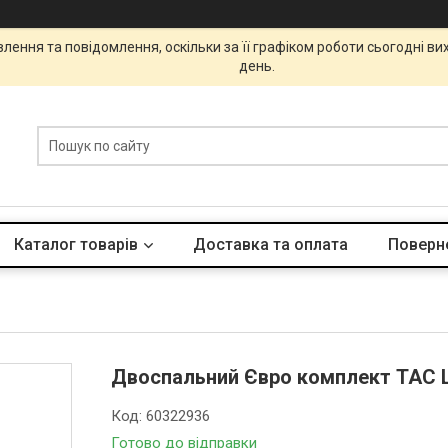
ення та повідомлення, оскільки за її графіком роботи сьогодні в
день.
Каталог товарів
Доставка та оплата
Поверне
Двоспальний Євро комплект TAC L
Код:
60322936
Готово до відправки