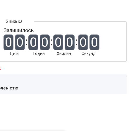
Залишилось
0
0
0
0
0
0
0
0
Днів
Годин
Хвилин
Секунд
я
вленістю