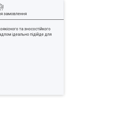
ля замовлення
коякісного та зносостійкого
адлом ідеально підійде для