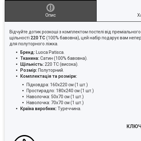
Опис
Х
Відчуйте дотик розкоші з комплектом постелі від преміальног
щільності
220 ТС
(100% бавовна), цей набір подарує вам непе
для полуторного ліжка.
Бренд:
Luoca Patisca.
Тканина:
Сатин (100% бавовна).
Щільність:
220 ТС (висока).
Розмір:
Полуторний.
Комплектація та розміри:
Підковдра: 160х220 см (1 шт.)
Простирадло: 180х240 см (1 шт.)
Наволочка: 50х70 см (1 шт.)
Наволочка: 70х70 см (1 шт.)
Країна виробник:
Туреччина.
КЛЮЧ