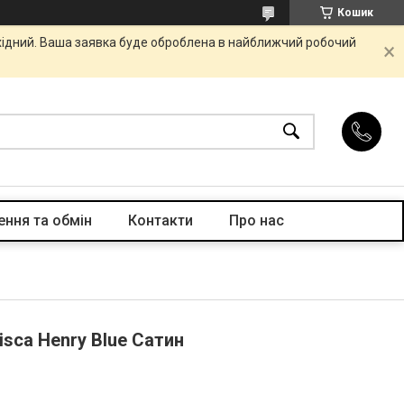
Кошик
ихідний. Ваша заявка буде оброблена в найближчий робочий
ння та обмін
Контакти
Про нас
sca Henry Blue Сатин