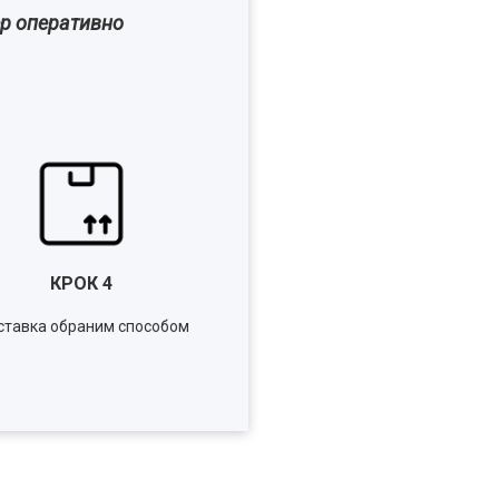
ер оперативно
КРОК
4
тавка обраним способом