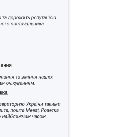
є та дорожить репутацією
ного постачальника.
вання
знання та вміння наших
им очікуванням.
вка
територією України такими
шта, пошта Meest, Розетка.
ю найближчим часом.