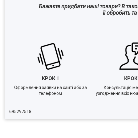
Бажаєте придбати наші товари? В так
її обробить т
КРОК 1
КРО
Оформлення заявки на сайті або за
Консультація м
телефоном
узгодження всіх нюа
695297518