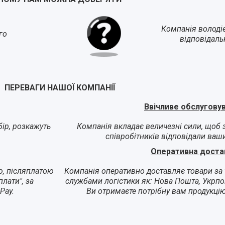
Компанія володі
го
відповідаль
ПЕРЕВАГИ НАШОЇ КОМПАНІЇ
Ввічливе обслугову
ір, розкажуть
Компанія вкладає величезні сили, щоб 
співробітників відповідали ваш
Оперативна доста
ю, післяплатою
Компанія оперативно доставляє товари за 
лати", за
службами логістики як: Нова Пошта, Укрпо
Pay.
Ви отримаєте потрібну вам продукці