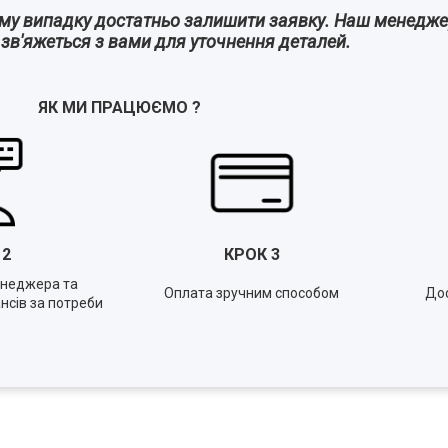
ому випадку достатньо залишити заявку. Наш менедж
а зв'яжеться з вами для уточнення деталей.
ЯК МИ ПРАЦЮЄМО
?
К
2
КРОК
3
енеджера та
Оплата зручним способом
Дос
нсів за потреби