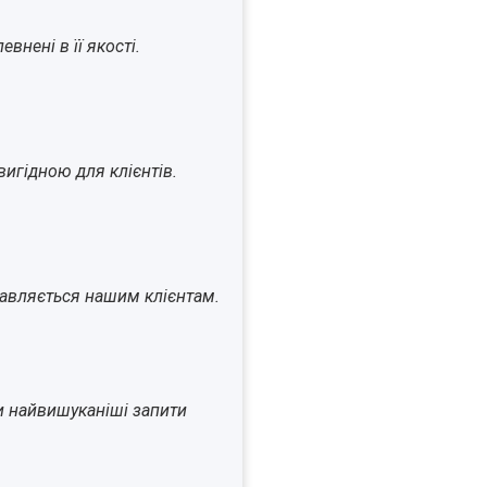
внені в її якості.
игідною для клієнтів.
ставляється нашим клієнтам.
и найвишуканіші запити