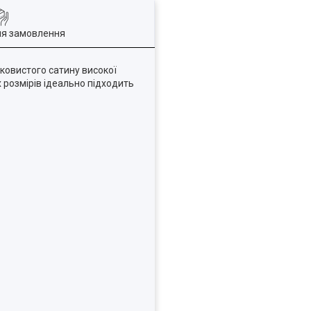
ля замовлення
вковистого сатину високої
розмірів ідеально підходить