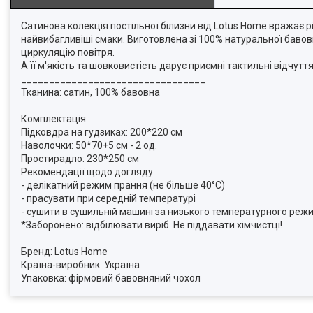
Сатинова колекція постільної білизни від Lotus Home вражає 
найвибагливіші смаки. Виготовлена зі 100% натуральної бавов
циркуляцію повітря.
А її м'якість та шовковистість дарує приємні тактильні відчуття
_________________________________
Тканина: сатин, 100% бавовна
Комплектація:
Підковдра на гудзиках: 200*220 см
Наволочки: 50*70+5 см - 2 од.
Простирадло: 230*250 см
Рекомендації щодо догляду:
- делікатний режим прання (не більше 40°C)
- прасувати при середній температурі
- сушити в сушильній машині за низького температурного режи
*Заборонено: відбілювати виріб. Не піддавати хімчистці!
Бренд: Lotus Home
Країна-виробник: Україна
Упаковка: фірмовий бавовняний чохол