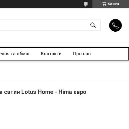
Кошик
ння та обмін
Контакти
Про нас
а сатин Lotus Home - Hima євро