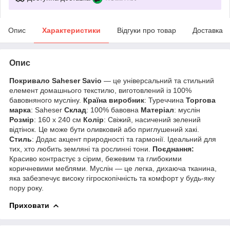
Опис
Характеристики
Відгуки про товар
Доставка
Опис
Покривало Saheser Savio
— це універсальний та стильний
елемент домашнього текстилю, виготовлений із 100%
бавовняного мусліну.
Країна виробник
: Туреччина
Торгова
марка
: Saheser
Склад
: 100% бавовна
Матеріал
: муслін
Розмір
: 160 х 240 см
Колір
: Свіжий, насичений зелений
відтінок. Це може бути оливковий або приглушений хакі.
Стиль
: Додає акцент природності та гармонії. Ідеальний для
тих, хто любить земляні та рослинні тони.
Поєднання:
Красиво контрастує з сірим, бежевим та глибокими
коричневими меблями. Муслін — це легка, дихаюча тканина,
яка забезпечує високу гігроскопічність та комфорт у будь-яку
пору року.
Приховати