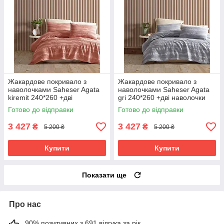
Жакардове покривало з
Жакардове покривало з
наволочками Saheser Agata
наволочками Saheser Agata
kiremit 240*260 +дві
gri 240*260 +дві наволочки
наволочки 50×70см
50×70см
Готово до відправки
Готово до відправки
3 427
3 427
₴
₴
5 200 ₴
5 200 ₴
Купити
Купити
Показати ще
Про нас
90% позитивних з 691 відгука за рік