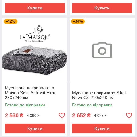
Купити
Купити
–42%
–34%
Муслінове покривало La
Maison Selin Antrasit Ekru
Муслінове покривало Sikel
230х240 см
Nova Gri 210х240 см
Готово до відправки
Готово до відправки
2 530
2 652
₴
₴
4 390 ₴
4 027 ₴
Купити
Купити