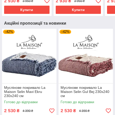
2 930
2 930
2 9
₴
₴
3 950 ₴
3 950 ₴
Купити
Купити
Акційні пропозиції та новинки
–42%
–42%
Муслінове покривало La
Муслінове покривало La
Maison Selin Mavi Ekru
Maison Selin Gul Bej 230х240
230х240 см
см
Готово до відправки
Готово до відправки
2 530
2 530
₴
₴
4 390 ₴
4 390 ₴