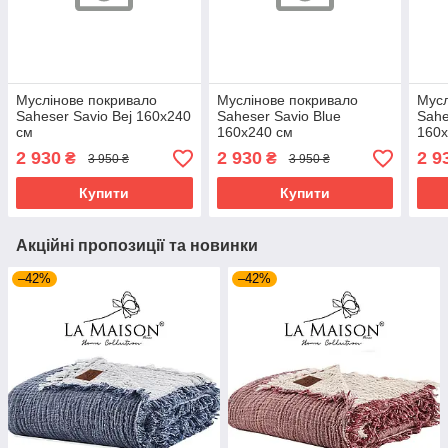
Муслінове покривало
Муслінове покривало
Мусл
Saheser Savio Bej 160х240
Saheser Savio Blue
Sahe
см
160х240 см
160х
2 930
2 930
2 9
₴
₴
3 950 ₴
3 950 ₴
Купити
Купити
Акційні пропозиції та новинки
–42%
–42%