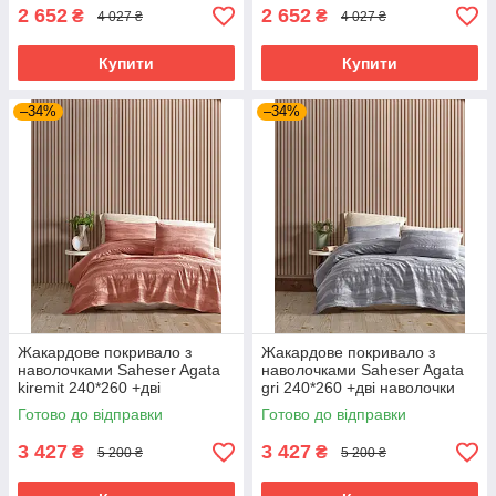
2 652
2 652
₴
₴
4 027 ₴
4 027 ₴
Купити
Купити
–34%
–34%
Жакардове покривало з
Жакардове покривало з
наволочками Saheser Agata
наволочками Saheser Agata
kiremit 240*260 +дві
gri 240*260 +дві наволочки
наволочки 50×70см
50×70см
Готово до відправки
Готово до відправки
3 427
3 427
₴
₴
5 200 ₴
5 200 ₴