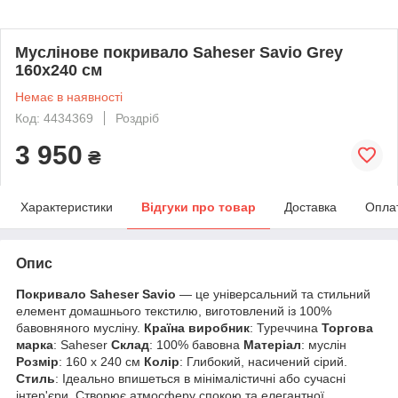
Муслінове покривало Saheser Savio Grey
160х240 см
Немає в наявності
Код: 4434369
Роздріб
3 950
₴
Характеристики
Відгуки про товар
Доставка
Опла
Опис
Покривало Saheser Savio
— це універсальний та стильний
елемент домашнього текстилю, виготовлений із 100%
бавовняного мусліну.
Країна виробник
: Туреччина
Торгова
марка
: Saheser
Склад
: 100% бавовна
Матеріал
: муслін
Розмір
: 160 х 240 см
Колір
: Глибокий, насичений сірий.
Стиль
: Ідеально впишеться в мінімалістичні або сучасні
інтер'єри. Створює атмосферу спокою та елегантної