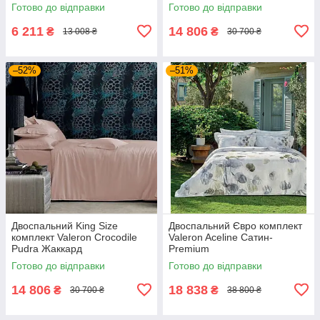
Готово до відправки
Готово до відправки
6 211
14 806
₴
₴
13 008 ₴
30 700 ₴
–52%
–51%
Двоспальний King Size
Двоспальний Євро комплект
комплект Valeron Crocodile
Valeron Aceline Сатин-
Pudra Жаккард
Premium
Готово до відправки
Готово до відправки
14 806
18 838
₴
₴
30 700 ₴
38 800 ₴