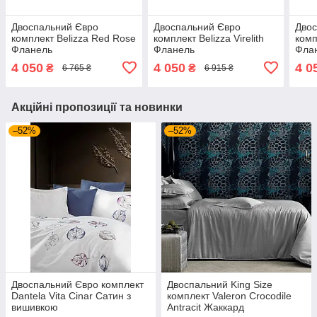
Двоспальний Євро
Двоспальний Євро
Двос
комплект Belizza Red Rose
комплект Belizza Virelith
комп
Фланель
Фланель
Фла
4 050
4 050
4 0
₴
₴
6 765 ₴
6 915 ₴
Акційні пропозиції та новинки
–52%
–52%
Двоспальний Євро комплект
Двоспальний King Size
Dantela Vita Cinar Сатин з
комплект Valeron Crocodile
вишивкою
Antracit Жаккард