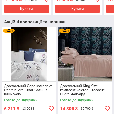
Купити
Купити
Акційні пропозиції та новинки
–52%
–52%
Двоспальний Євро комплект
Двоспальний King Size
Dantela Vita Cinar Сатин з
комплект Valeron Crocodile
вишивкою
Pudra Жаккард
Готово до відправки
Готово до відправки
6 211
14 806
₴
₴
13 008 ₴
30 700 ₴