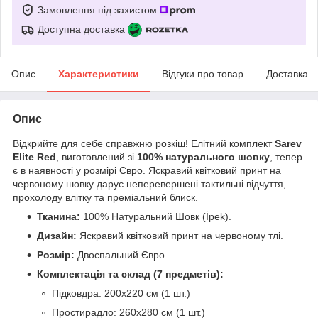
Замовлення під захистом
Доступна доставка
Опис
Характеристики
Відгуки про товар
Доставка
Опис
Відкрийте для себе справжню розкіш! Елітний комплект
Sarev
Elite Red
, виготовлений зі
100% натурального шовку
, тепер
є в наявності у розмірі Євро. Яскравий квітковий принт на
червоному шовку дарує неперевершені тактильні відчуття,
прохолоду влітку та преміальний блиск.
Тканина:
100% Натуральний Шовк (İpek).
Дизайн:
Яскравий квітковий принт на червоному тлі.
Розмір:
Двоспальний Євро.
Комплектація та склад (7 предметів):
Підковдра: 200х220 см (1 шт.)
Простирадло: 260х280 см (1 шт.)