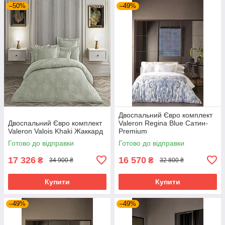
–50%
–49%
Двоспальний Євро комплект
Двоспальний Євро комплект
Valeron Regina Blue Сатин-
Valeron Valois Khaki Жаккард
Premium
Готово до відправки
Готово до відправки
17 326
16 570
₴
₴
34 900 ₴
32 800 ₴
Купити
Купити
–49%
–49%