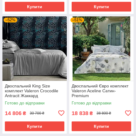
Купити
Купити
–52%
–51%
Двоспальний King Size
Двоспальний Євро комплект
комплект Valeron Crocodile
Valeron Aceline Сатин-
Antracit Жаккард
Premium
Готово до відправки
Готово до відправки
14 806
18 838
₴
₴
30 700 ₴
38 800 ₴
Купити
Купити