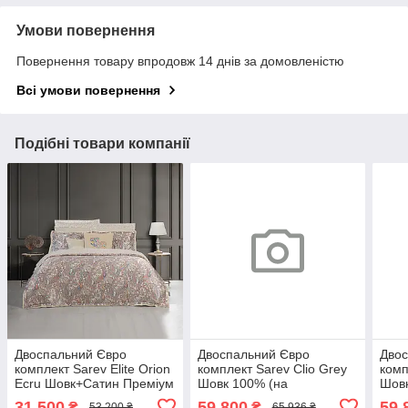
Умови повернення
Повернення товару впродовж 14 днів за домовленістю
Всі умови повернення
Подібні товари компанії
Двоспальний Євро
Двоспальний Євро
Двос
комплект Sarev Elite Orion
комплект Sarev Clio Grey
комп
Ecru Шовк+Сатин Преміум
Шовк 100% (на
Шовк
замовлення)
замо
31 500
59 800
59 
₴
₴
53 200 ₴
65 936 ₴