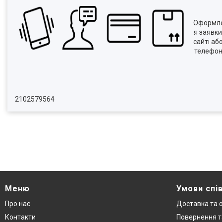
Оформл
я заявки
сайті аб
телефо
2102579564
Меню
Умови спі
Про нас
Доставка та 
Контакти
Повернення т