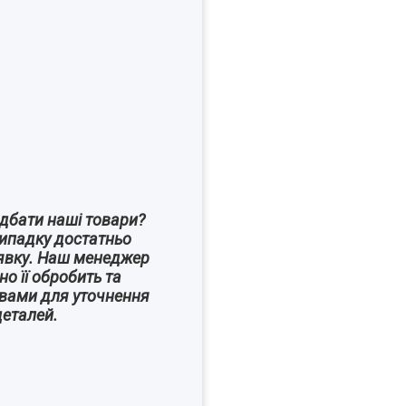
дбати наші товари?
випадку достатньо
явку. Наш менеджер
о її обробить та
 вами для уточнення
деталей.