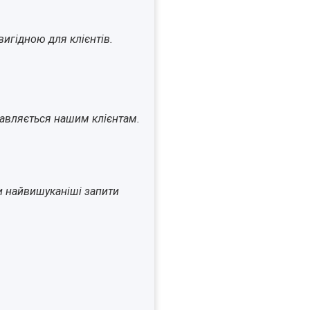
игідною для клієнтів.
ставляється нашим клієнтам.
и найвишуканіші запити