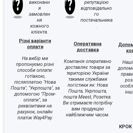
виконанн
репутацією
я
відповідально
замовлен
го
ня
постачальника
кожного
.
клієнта.
Різні варіанти
Оперативна
Допом
оплати
доставка
ко
На вибір ми
Компанія оперативно
Наші
пропонуємо різні
доставляє товари за
допом
способи оплати:
територією України
прави
готівкою,
такими службами
роз
післяплатою "Нова
логістики як: Нова
особл
Пошта", "Укрпошта", за
Пошта, Укрпошта,
інш
допомогою "Пром-
пошта Meest, Розетка.
оплати", за
Ви отримаєте потрібну
реквізитами на
вам продукцію
рахунок, онлайн
найближчим часом.
платіж Way4Pay.
КРОК 