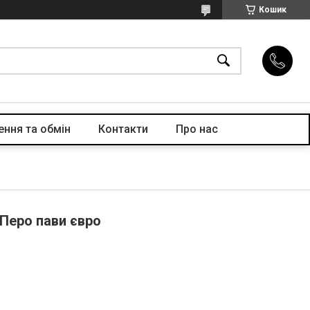
Кошик
ння та обмін
Контакти
Про нас
 Перо пави євро