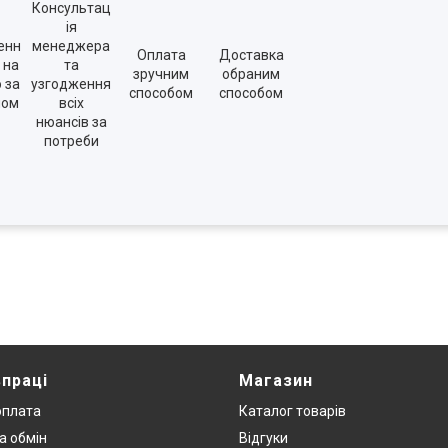
Консультац
ія
енн
менеджера
Оплата
Доставка
 на
та
зручним
обраним
о за
узгодження
способом
способом
ном
всіх
нюансів за
потреби
впраці
Магазин
оплата
Каталог товарів
а обмін
Відгуки