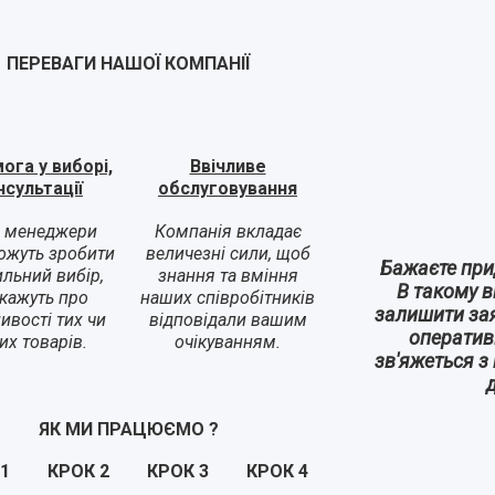
ПЕРЕВАГИ НАШОЇ КОМПАНІЇ
ога у виборі,
Ввічливе
нсультації
обслуговування
 менеджери
Компанія вкладає
ожуть зробити
величезні сили, щоб
Бажаєте при
льний вибір,
знання та вміння
В такому 
кажуть про
наших співробітників
залишити за
ивості тих чи
відповідали вашим
оперативн
их товарів.
очікуванням.
зв'яжеться з
ЯК МИ ПРАЦЮЄМО
?
1
КРОК
2
КРОК
3
КРОК
4