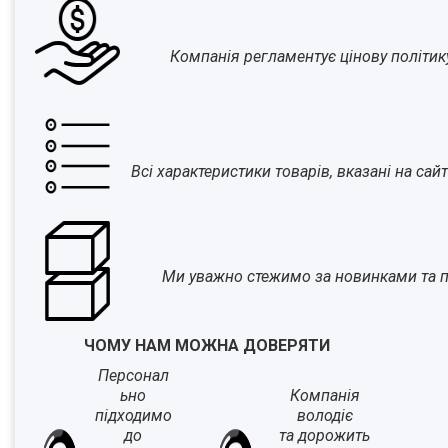
Компанія регламентує цінову політик
Всі характеристики товарів, вказані на са
Ми уважно стежимо за новинками та п
ЧОМУ НАМ МОЖНА ДОВЕРЯТИ
Персонал
ьно
Компанія
підходимо
володіє
до
та дорожить