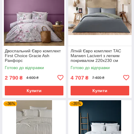
Двоспальний Євро комплект
Літній Євро комплект TAC
First Choice Gracie Ash
Marwen Lacivert з легким
Ранфорс
покривалом 220х230 см
Готово до відправки
Готово до відправки
2 790
4 707
₴
₴
4 600 ₴
7 400 ₴
Купити
Купити
–36%
–35%