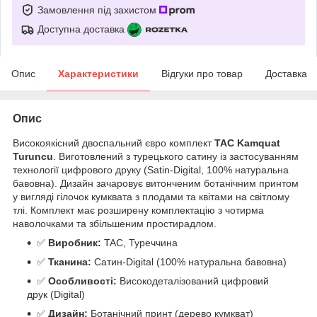
Замовлення під захистом
Доступна доставка
Опис
Характеристики
Відгуки про товар
Доставка
Опис
Високоякісний двоспальний євро комплект
TAC Kamquat
Turuncu
. Виготовлений з турецького сатину із застосуванням
технології цифрового друку (Satin-Digital, 100% натуральна
бавовна). Дизайн зачаровує витонченим ботанічним принтом
у вигляді гілочок кумквата з плодами та квітами на світлому
тлі. Комплект має розширену комплектацію з чотирма
наволочками та збільшеним простирадлом.
✅
Виробник:
TAC, Туреччина
✅
Тканина:
Сатин-Digital (100% натуральна бавовна)
✅
Особливості:
Високодеталізований цифровий
друк (Digital)
✅
Дизайн:
Ботанічний принт (дерево кумкват)