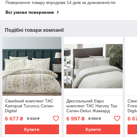
Повернення товару впродовж 14 днів за домовленістю
Всі умови повернення
Подібні товари компанії
Сімейний комплект TAC
Двоспальний Євро
Сіме
Kamquat Turuncu Сатин-
комплект TAC Harvey Tas
Fres
Digital
Сатин-Delux Жаккард
Digit
6 677
6 997
6 6
₴
₴
8 310 ₴
8 393 ₴
Купити
Купити