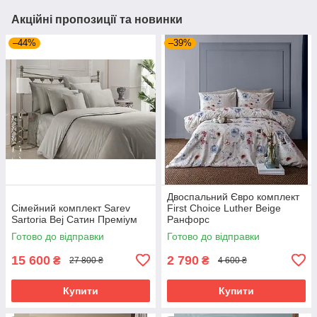
Акційні пропозиції та новинки
–44%
–39%
Двоспальний Євро комплект
Сімейний комплект Sarev
First Choice Luther Beige
Sartoria Bej Сатин Преміум
Ранфорс
Готово до відправки
Готово до відправки
15 600
2 790
₴
₴
27 800 ₴
4 600 ₴
Купити
Купити