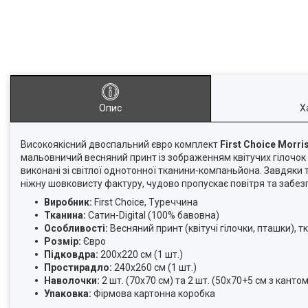
Опис
Х
Високоякісний двоспальний євро комплект
First Choice Morri
мальовничий весняний принт із зображенням квітучих гілочок 
виконані зі світлої однотонної тканини-компаньйона. Завдяки
ніжну шовковисту фактуру, чудово пропускає повітря та забезп
Виробник:
First Choice, Туреччина
Тканина:
Сатин-Digital (100% бавовна)
Особливості:
Весняний принт (квітучі гілочки, пташки),
Розмір:
Євро
Підковдра:
200х220 см (1 шт.)
Простирадло:
240х260 см (1 шт.)
Наволочки:
2 шт. (70х70 см) та 2 шт. (50х70+5 см з кантом
Упаковка:
Фірмова картонна коробка