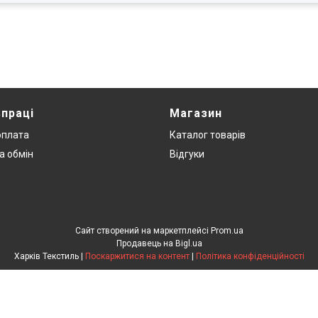
впраці
Магазин
оплата
Каталог товарів
а обмін
Відгуки
Сайт створений на маркетплейсі
Prom.ua
Продавець на Bigl.ua
Харків Текстиль |
Поскаржитися на контент
|
Політика конфіденційності