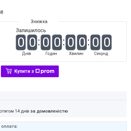
 ₴
Залишилось
0
0
0
0
0
0
0
0
Днів
Годин
Хвилин
Секунд
Купити з
ротягом 14 днів
за домовленістю