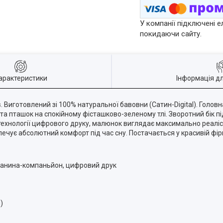
У компанії підключені е
покидаючи сайту.
арактеристики
Інформація д
s
. Виготовлений зі 100% натуральної бавовни (Сатин-Digital). Головн
та пташок на спокійному фісташково-зеленому тлі. Зворотний бік 
 технології цифрового друку, малюнок виглядає максимально реаліс
ечує абсолютний комфорт під час сну. Постачається у красивій фір
 тканина-компаньйон, цифровий друк
)