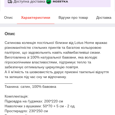
Доступна доставка
Опис
Характеристики
Відгуки про товар
Доставка
Опис
Сатинова колекція постільної білизни від Lotus Home вражає
різноманітністю стильних принтів та багатою кольоровою
палітрою, що задовольнить навіть найвибагливіші смаки.
Виготовлена зі 100% натуральної бавовни, яка володіє
гігроскопічними властивостями, підтримує тепло та
забезпечує оптимальну циркуляцію повітря.
А її м'якість та шовковистість дарує приємні тактильні відчуття
та затишок під час сну чи відпочинку.
_________________________________
Тканина: сатин, 100% бавовна
Комплектація:
Підковдра на ґудзиках: 200*220 см
Наволочки з вушками: 50*70 + 5 см - 2 од.
Простирадло: 230*250 см