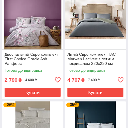
Двоспальний Євро комплект
Літній Євро комплект TAC
First Choice Gracie Ash
Marwen Lacivert з легким
Ранфорс
покривалом 220х230 см
Готово до відправки
Готово до відправки
2 790
4 707
₴
₴
4 600 ₴
7 400 ₴
Купити
Купити
–36%
–35%