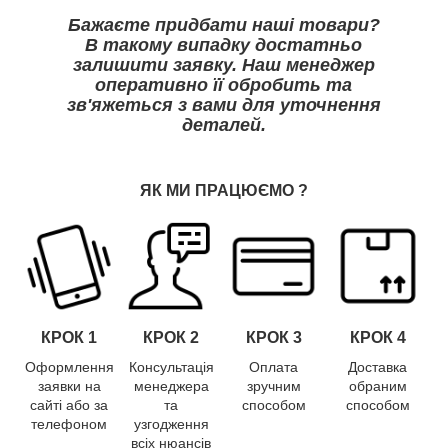
Бажаєте придбати наші товари?
В такому випадку достатньо
залишити заявку. Наш менеджер
оперативно її обробить та
зв'яжеться з вами для уточнення
деталей.
ЯК МИ ПРАЦЮЄМО
?
КРОК 1
КРОК
2
КРОК
3
КРОК
4
Оформлення
Консультація
Оплата
Доставка
заявки на
менеджера
зручним
обраним
сайті або за
та
способом
способом
телефоном
узгодження
всіх нюансів