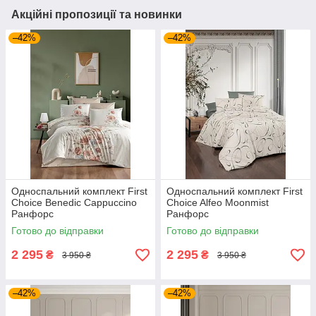
Акційні пропозиції та новинки
–42%
–42%
Односпальний комплект First
Односпальний комплект First
Choice Benedic Cappuccino
Choice Alfeo Moonmist
Ранфорс
Ранфорс
Готово до відправки
Готово до відправки
2 295
2 295
₴
₴
3 950 ₴
3 950 ₴
–42%
–42%